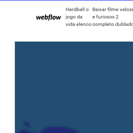
Hardball o
Baixar filme veloz
jogo da
e furiosos 2
vida elenco
completo dublad