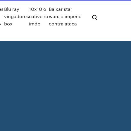
es
Blu ray
10x10 o
Baixar star
vingadores
cativeiro
wars o imperio
o
box
imdb
contra ataca